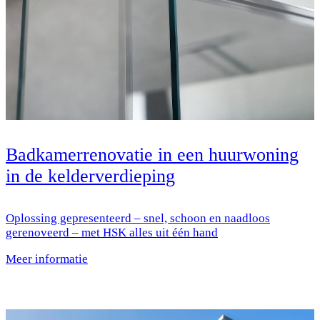
Badkamerrenovatie in een huurwoning
in de kelderverdieping
Oplossing gepresenteerd – snel, schoon en naadloos
gerenoveerd – met HSK alles uit één hand
Meer informatie