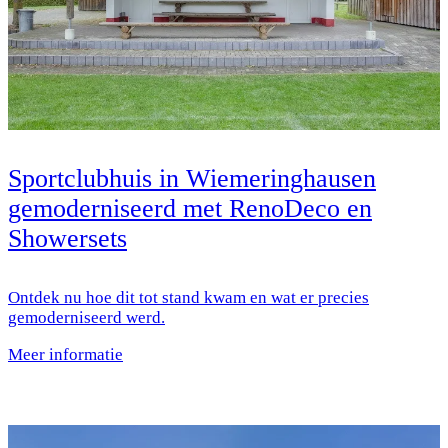
Sportclubhuis in Wiemeringhausen
gemoderniseerd met RenoDeco en
Showersets
Ontdek nu hoe dit tot stand kwam en wat er precies
gemoderniseerd werd.
Meer informatie