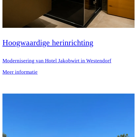
Hoogwaardige herinrichting
Modernisering van Hotel Jakobwirt in Westendorf
Meer informatie