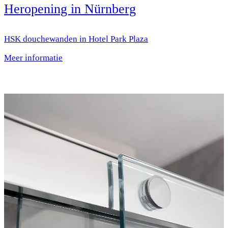
Heropening in Nürnberg
HSK douchewanden in Hotel Park Plaza
Meer informatie