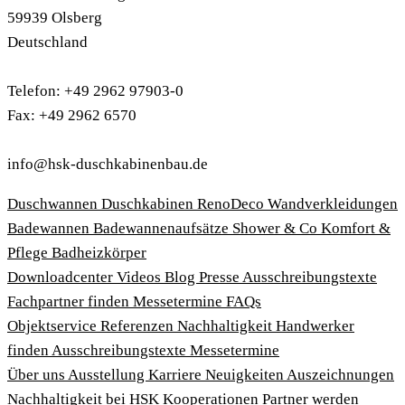
59939 Olsberg
Deutschland
Telefon: +49 2962 97903-0
Fax: +49 2962 6570
info@hsk-duschkabinenbau.de
Duschwannen
Duschkabinen
RenoDeco Wandverkleidungen
Badewannen
Badewannenaufsätze
Shower & Co
Komfort &
Pflege
Badheizkörper
Download­center
Videos
Blog
Presse
Ausschreibungstexte
Fachpartner finden
Messetermine
FAQs
Objektservice
Referenzen
Nachhaltigkeit
Handwerker
finden
Ausschreibungstexte
Messetermine
Über uns
Ausstellung
Karriere
Neuigkeiten
Auszeichnungen
Nachhaltigkeit bei HSK
Kooperationen
Partner werden