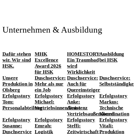
Unternehmen & Ausbildung
Dafür stehen
MHK
HOMESTORY:
Ausbildung
wir. Wir sind
Excellence
Ein Traumbad
bei HSK
HSK.
Award 2026
wird
für HSK
Wirklichkeit
Unsere
Duschservice:
Duschservice:
Duschservice:
Produktion in
Mehr als nur
Auch für
Selbstständigke
Olsberg
ein Job
Quereinsteiger
Erfolgsstory
Erfolgsstory
Erfolgsstory
Erfolgsstory
Tom:
Michael:
Anke:
Markus:
Personalabteilung
Vertriebsinnendienst
Assistenz
Technische
Vertriebsaußendienst
Koordination
Erfolgsstory
Erfolgsstory
Erfolgsstory
Erfolgsstory
Susanne:
Emrah:
Steffi:
Vitali:
Duschservice
Logistik
Zeitwirtschaft
Produktion