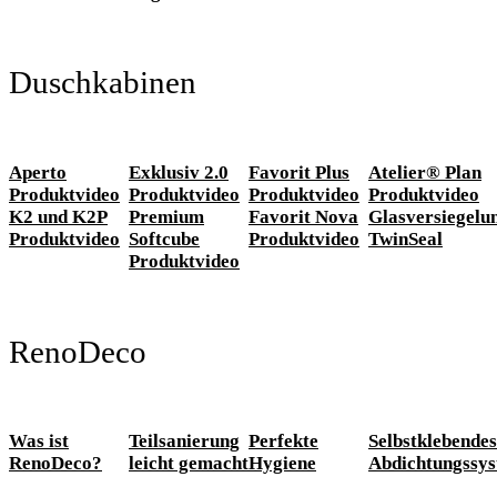
Duschkabinen
Aperto
Exklusiv 2.0
Favorit Plus
Atelier® Plan
Produktvideo
Produktvideo
Produktvideo
Produktvideo
K2 und K2P
Premium
Favorit Nova
Glasversiegelu
Produktvideo
Softcube
Produktvideo
TwinSeal
Produktvideo
RenoDeco
Was ist
Teilsanierung
Perfekte
Selbstklebendes
RenoDeco?
leicht gemacht
Hygiene
Abdichtungssy