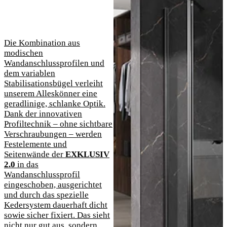
Die Kombination aus
modischen
Wandanschlussprofilen und
dem variablen
Stabilisationsbügel verleiht
unserem Alleskönner eine
geradlinige, schlanke Optik.
Dank der innovativen
Profiltechnik – ohne sichtbare
Verschraubungen – werden
Festelemente und
Seitenwände der
EXKLUSIV
2.0
in das
Wandanschlussprofil
eingeschoben, ausgerichtet
und durch das spezielle
Kedersystem dauerhaft dicht
sowie sicher fixiert. Das sieht
nicht nur gut aus, sondern