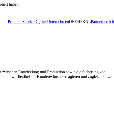
ptiert haben.
Produkte
Service
Objekte
Unternehmen
DE
EN
FR
NL
Partnerbereich
beit zwischen Entwicklung und Produktion sowie die Sicherung von
s können wir flexibel auf Kundenwünsche reagieren und zugleich kurze