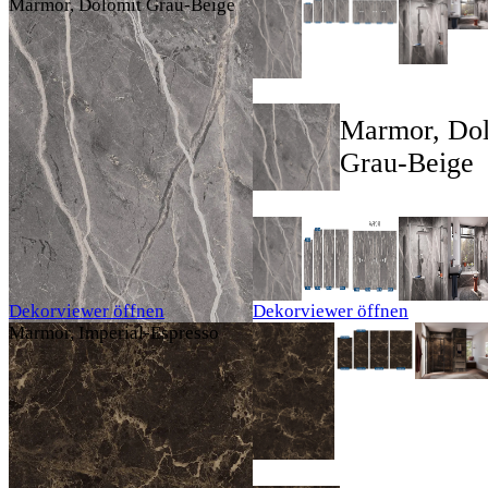
Marmor, Dolomit Grau-Beige
Marmor, Dol
Grau-Beige
Dekorviewer öffnen
Dekorviewer öffnen
Marmor, Imperial-Espresso