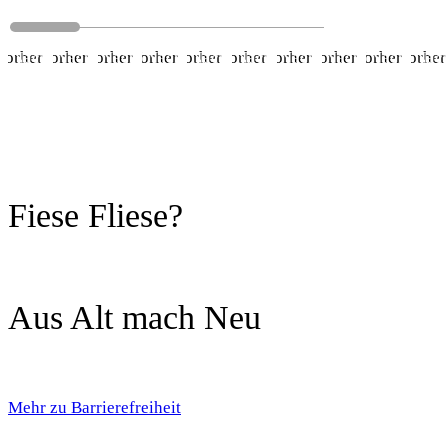
Vorher
Nachher
Vorher
Nachher
Vorher
Nachher
Vorher
Nachher
Vorher
Nachher
Vorher
Nachher
Vorher
Nachher
Vorher
Nachher
Vorher
Nachher
Vorher
Nac
Fiese Fliese?
Aus Alt mach Neu
Mehr zu Barrierefreiheit