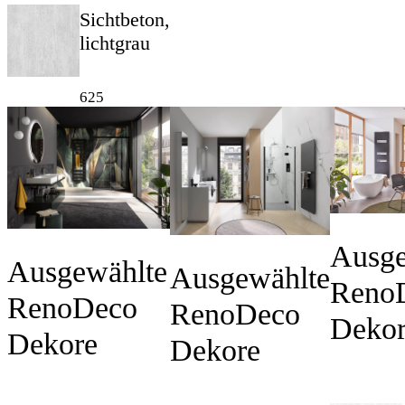
Sichtbeton,
lichtgrau
625
Ausge
Ausgewählte
Ausgewählte
Reno
RenoDeco
RenoDeco
Deko
Dekore
Dekore