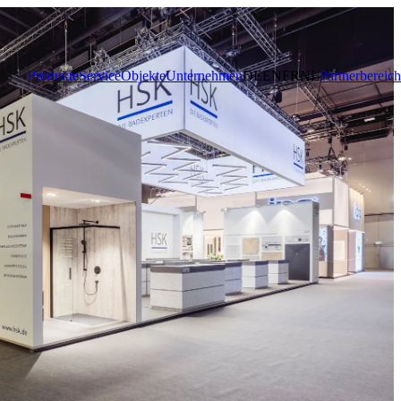
Produkte
Service
Objekte
Unternehmen
DE
EN
FR
NL
Partnerbereich