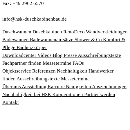
Fax: +49 2962 6570
info@hsk-duschkabinenbau.de
Duschwannen
Duschkabinen
RenoDeco Wandverkleidungen
Badewannen
Badewannenaufsätze
Shower & Co
Komfort &
Pflege
Badheizkörper
Download­center
Videos
Blog
Presse
Ausschreibungstexte
Fachpartner finden
Messetermine
FAQs
Objektservice
Referenzen
Nachhaltigkeit
Handwerker
finden
Ausschreibungstexte
Messetermine
Über uns
Ausstellung
Karriere
Neuigkeiten
Auszeichnungen
Nachhaltigkeit bei HSK
Kooperationen
Partner werden
Kontakt
Impressum
AGBs
Datenschutzbedingungen