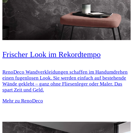
Frischer Look im Rekordtempo
RenoDeco Wandverkleidungen schaffen im Handumdrehen
einen fugenlosen Look. Sie werden einfach auf bestehende
Wände geklebt – ganz ohne Fliesenleger oder Maler. Das
spart Zeit und Geld.
Mehr zu RenoDeco