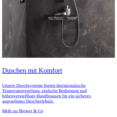
Duschen mit Komfort
Unsere Duschsysteme bieten thermostatische
Temperaturregelung, einfache Bedienung und
höhenverstellbare Handbrausen für ein sicheres,
angenehmes Duscherlebnis.
Mehr zu Shower & Co