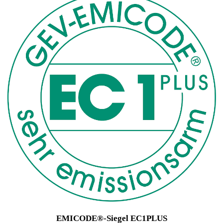
EMICODE®-Siegel EC1PLUS
Produkt: 1-Komponenten Spezialkleber