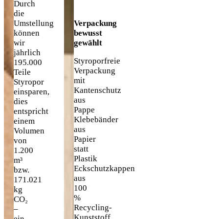
die
Umstellung
Verpackung
können
bewusst
wir
gewählt
jährlich
Styroporfreie
195.000
Verpackung
Teile
mit
Styropor
Kantenschutz
einsparen,
aus
dies
Pappe
entspricht
Klebebänder
einem
aus
Volumen
Papier
von
statt
1.200
Plastik
m³
Eckschutzkappen
bzw.
aus
171.021
100
kg
%
CO₂
Recycling-
–
Kunststoff
ein