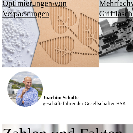
regelmäßig durchdachte und
Verpackungen
Grifflasc
vorausschauende Lösungen,
die Mensch und Natur
gleichermaßen zugute
kommen."
Joachim Schulte
geschäftsführender Gesellschafter HSK
Zahlen und Fakten