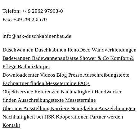
Telefon: +49 2962 97903-0
Fax: +49 2962 6570
info@hsk-duschkabinenbau.de
Duschwannen
Duschkabinen
RenoDeco Wandverkleidungen
Badewannen
Badewannenaufsätze
Shower & Co
Komfort &
Pflege
Badheizkörper
Download­center
Videos
Blog
Presse
Ausschreibungstexte
Fachpartner finden
Messetermine
FAQs
Objektservice
Referenzen
Nachhaltigkeit
Handwerker
finden
Ausschreibungstexte
Messetermine
Über uns
Ausstellung
Karriere
Neuigkeiten
Auszeichnungen
Nachhaltigkeit bei HSK
Kooperationen
Partner werden
Kontakt
Impressum