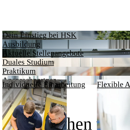
Dein Einstieg bei HSK
Ausbildung
Aktuelle Stellenangebote
Duales Studium
Praktikum
Ansprechpartner
Individuelle Einarbeitung
Flexible A
Dafür stehen wir.