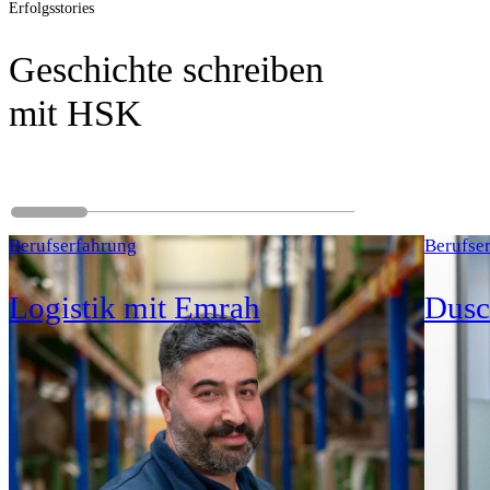
Erfolgsstories
Geschichte schreiben
mit HSK
Berufserfahrung
Berufse
Logistik mit Emrah
Dusc