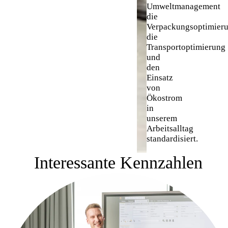
Umweltmanagement
die
Verpackungsoptimieru
die
Transportoptimierung
und
den
Einsatz
von
Ökostrom
in
unserem
Arbeitsalltag
standardisiert.
Interessante Kennzahlen