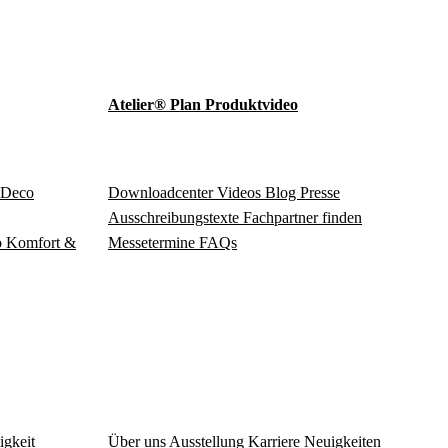
Atelier® Plan Produktvideo
Deco
Download­center
Videos
Blog
Presse
Ausschreibungstexte
Fachpartner finden
o
Komfort &
Messetermine
FAQs
igkeit
Über uns
Ausstellung
Karriere
Neuigkeiten