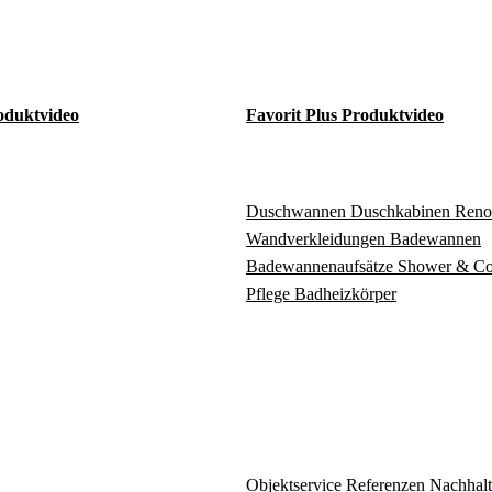
oduktvideo
Favorit Plus Produktvideo
Duschwannen
Duschkabinen
Reno
Wandverkleidungen
Badewannen
Badewannenaufsätze
Shower & C
Pflege
Badheizkörper
Objektservice
Referenzen
Nachhalt