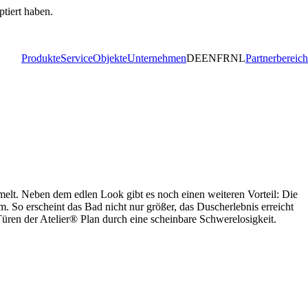
ptiert haben.
Produkte
Service
Objekte
Unternehmen
DE
EN
FR
NL
Partnerbereich
mmelt. Neben dem edlen Look gibt es noch einen weiteren Vorteil: Die
. So erscheint das Bad nicht nur größer, das Duscherlebnis erreicht
Türen der Atelier® Plan durch eine scheinbare Schwerelosigkeit.