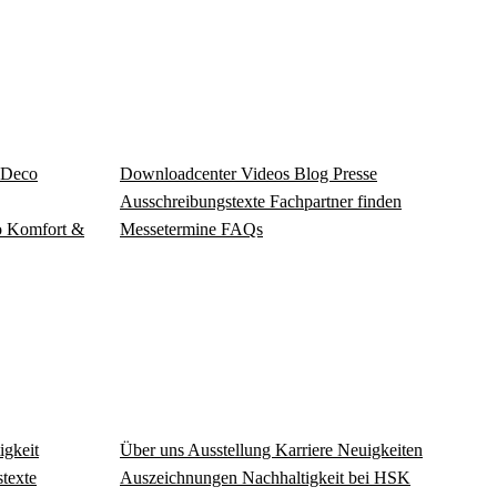
Deco
Download­center
Videos
Blog
Presse
Ausschreibungstexte
Fachpartner finden
o
Komfort &
Messetermine
FAQs
igkeit
Über uns
Ausstellung
Karriere
Neuigkeiten
texte
Auszeichnungen
Nachhaltigkeit bei HSK