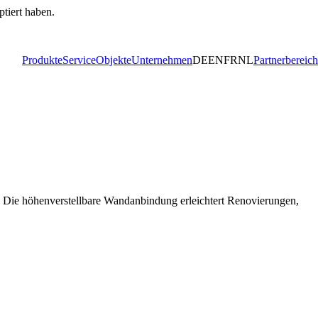
ptiert haben.
Produkte
Service
Objekte
Unternehmen
DE
EN
FR
NL
Partnerbereich
n. Die höhenverstellbare Wandanbindung erleichtert Renovierungen,