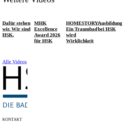
Dafür stehen
MHK
HOMESTORY:
Ausbildung
wir. Wir sind
Excellence
Ein Traumbad
bei HSK
HSK.
Award 2026
wird
für HSK
Wirklichkeit
Alle Videos
KONTAKT