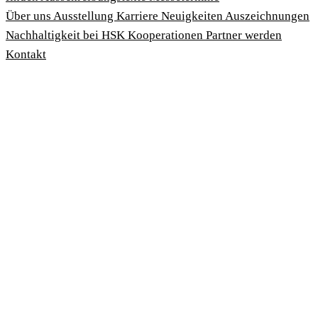
Über uns
Ausstellung
Karriere
Neuigkeiten
Auszeichnungen
Nachhaltigkeit bei HSK
Kooperationen
Partner werden
Kontakt
Impressum
AGBs
Datenschutzbedingungen
Hinweisgeberschutzgesetz
Cookies anpassen
© 2026 HSK Duschkabinenbau KG
Cookie-Hinweis
Um unsere Webseiten für Sie optimal zu gestalten und fortlau
verbessern, sowie zur Geschwindigkeitsoptimierung verwend
Cookies. Durch Bestätigen des Buttons 'Alle akzeptieren' sti
der Verwendung zu. Über den Button 'Konfigurieren' können 