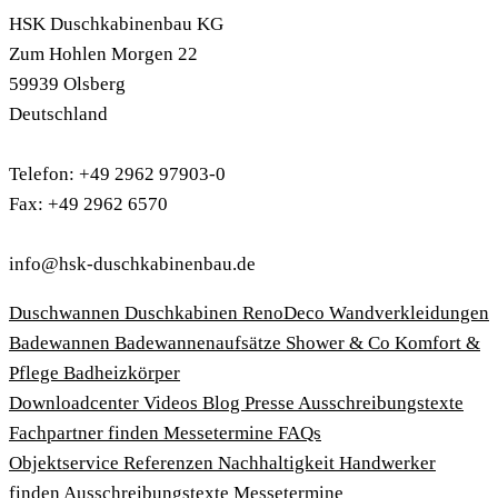
HSK Duschkabinenbau KG
Zum Hohlen Morgen 22
59939 Olsberg
Deutschland
Telefon: +49 2962 97903-0
Fax: +49 2962 6570
info@hsk-duschkabinenbau.de
Duschwannen
Duschkabinen
RenoDeco Wandverkleidungen
Badewannen
Badewannenaufsätze
Shower & Co
Komfort &
Pflege
Badheizkörper
Download­center
Videos
Blog
Presse
Ausschreibungstexte
Fachpartner finden
Messetermine
FAQs
Objektservice
Referenzen
Nachhaltigkeit
Handwerker
finden
Ausschreibungstexte
Messetermine