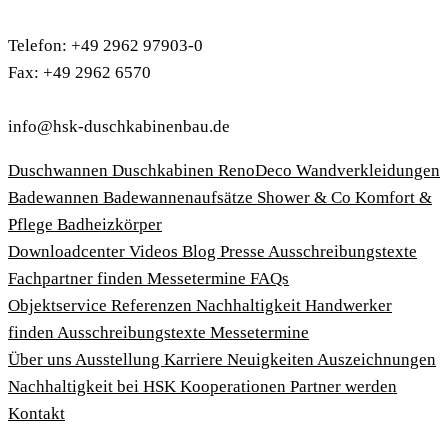
Telefon: +49 2962 97903-0
Fax: +49 2962 6570
info@hsk-duschkabinenbau.de
Duschwannen
Duschkabinen
RenoDeco Wandverkleidungen
Badewannen
Badewannenaufsätze
Shower & Co
Komfort &
Pflege
Badheizkörper
Download­center
Videos
Blog
Presse
Ausschreibungstexte
Fachpartner finden
Messetermine
FAQs
Objektservice
Referenzen
Nachhaltigkeit
Handwerker
finden
Ausschreibungstexte
Messetermine
Über uns
Ausstellung
Karriere
Neuigkeiten
Auszeichnungen
Nachhaltigkeit bei HSK
Kooperationen
Partner werden
Kontakt
Impressum