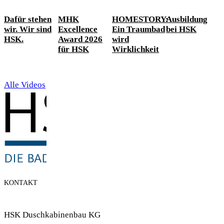
Dafür stehen
MHK
HOMESTORY:
Ausbildung
wir. Wir sind
Excellence
Ein Traumbad
bei HSK
HSK.
Award 2026
wird
für HSK
Wirklichkeit
Alle Videos
KONTAKT
HSK Duschkabinenbau KG