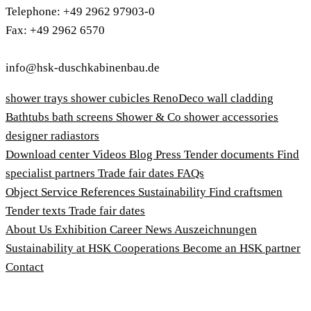
Telephone: +49 2962 97903-0
Fax: +49 2962 6570
info@hsk-duschkabinenbau.de
shower trays
shower cubicles
RenoDeco wall cladding
Bathtubs
bath screens
Shower & Co
shower accessories
designer radiastors
Download center
Videos
Blog
Press
Tender documents
Find
specialist partners
Trade fair dates
FAQs
Object Service
References
Sustainability
Find craftsmen
Tender texts
Trade fair dates
About Us
Exhibition
Career
News
Auszeichnungen
Sustainability at HSK
Cooperations
Become an HSK partner
Contact
Imprint
Terms and Conditions