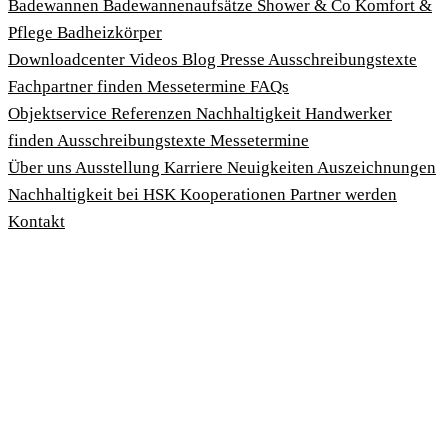
Badewannen
Badewannenaufsätze
Shower & Co
Komfort &
Pflege
Badheizkörper
Download­center
Videos
Blog
Presse
Ausschreibungstexte
Fachpartner finden
Messetermine
FAQs
Objektservice
Referenzen
Nachhaltigkeit
Handwerker
finden
Ausschreibungstexte
Messetermine
Über uns
Ausstellung
Karriere
Neuigkeiten
Auszeichnungen
Nachhaltigkeit bei HSK
Kooperationen
Partner werden
Kontakt
Impressum
AGBs
Datenschutzbedingungen
Hinweisgeberschutzgesetz
Cookies anpassen
© 2026 HSK Duschkabinenbau KG
Cookie-Hinweis