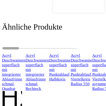
Ähnliche Produkte
Acryl
Acryl
Acryl
Acryl
Acryl
Duschwannen
Duschwannen
Duschwanne
Duschwanne
Duschw
superflach
superflach
superflach
superflach
superfl
mit
mit
mit
mit
mit
integrierter
integrierter
Punktablauf,
Punktablauf,
Punktab
Ablaufrinne
Ablaufrinne
Halbkreis
Viertelkreis
Viertelk
schmal,
schmal,
Radius 550
asymmet
Quadrat
Rechteck
Radius 